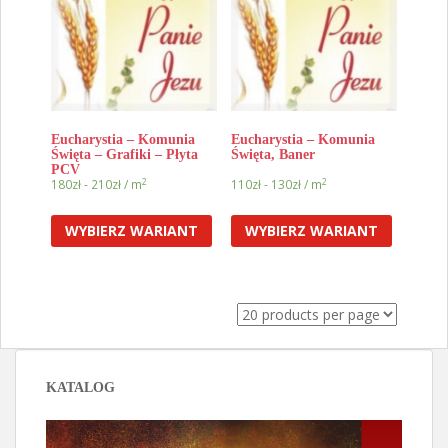
Eucharystia – Komunia
Eucharystia – Komunia
Święta – Grafiki – Płyta
Święta, Baner
PCV
2
2
180zł
-
210zł
/ m
110zł
-
130zł
/ m
WYBIERZ WARIANT
WYBIERZ WARIANT
KATALOG