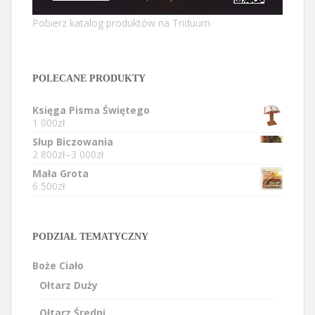
Pobierz katalog produktów na Triduum
POLECANE PRODUKTY
Księga Pisma Świętego
1 000zł
Słup Biczowania
2 800zł
–
3 000zł
Mała Grota
6 500zł
PODZIAŁ TEMATYCZNY
Boże Ciało
Ołtarz Duży
Ołtarz Średni