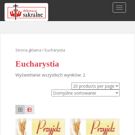
S
TOGGLE
k
i
p
t
o
m
Strona główna
/ Eucharystia
a
i
Eucharystia
n
c
Wyświetlanie wszystkich wyników: 2
o
n
t
e
n
t